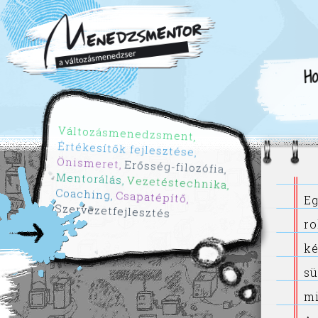
H
Változásmenedzsment
Értékesítők fejlesztése
Önismeret
Erősség-filozófia
Mentorálás
Vezetéstechnika
Coaching
Csapatépítő
E
Szervezetfejlesztés
r
ké
sü
mi