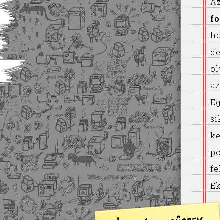
Az
fo
ho
de
ol
az
Eg
si
k
po
fe
Ek