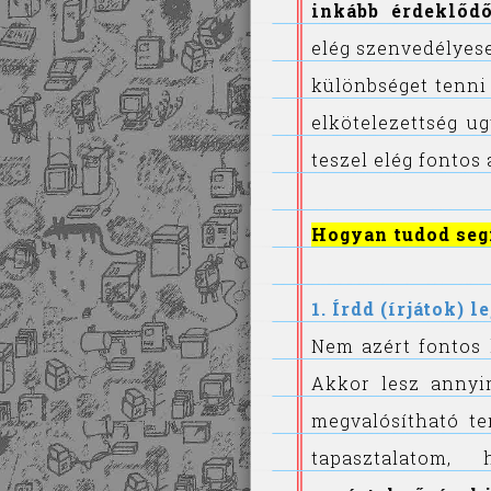
inkább érdeklődő
elég szenvedélyese
különbséget tenni 
elkötelezettség u
teszel elég fontos
Hogyan tudod segí
1. Írdd (írjátok) 
Nem azért fontos l
Akkor lesz annyi
megvalósítható te
tapasztalato