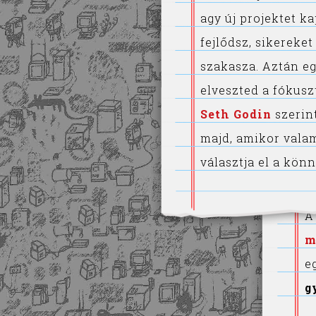
agy új projektet k
fejlődsz, sikereket
szakasza. Aztán e
elveszted a fókusz
Seth Godin
szerint
majd, amikor valam
választja el a könn
A
m
e
g