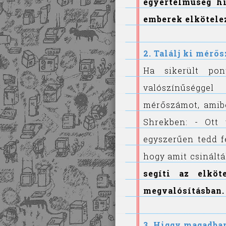
egyértelműség h
emberek elkötele
2. Találj ki mérő
Ha sikerült po
valószínűségge
mérőszámot, amibő
Shrekben: - Ott
egyszerűen tedd 
hogy amit csináltá
segíti az elköt
megvalósításban.
3. Higgy magadba