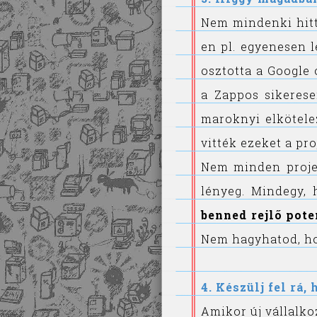
Nem mindenki hitt
en pl. egyenesen 
osztotta a Google
a Zappos sikerese
maroknyi elkötele
vitték ezeket a pro
Nem minden projek
lényeg. Mindegy, 
benned rejlő pot
Nem hagyhatod, hog
4. Készülj fel rá,
Amikor új vállalko