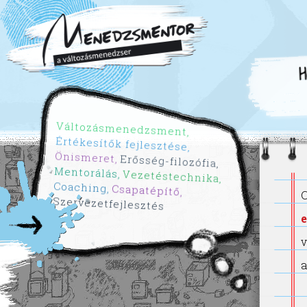
H
Változásmenedzsment
Értékesítők fejlesztése
Önismeret
Erősség-filozófia
Mentorálás
Vezetéstechnika
Coaching
Csapatépítő
Szervezetfejlesztés
a